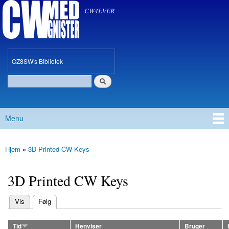
CW med Gnister
Gå til
CW4EVER
hovedindhold
oz8sw
OZ8SW's Bibliotek
Søg
Søgefelt
Menu
Hovedmenu
Hjem
»
3D Printed CW Keys
Du er her
3D Printed CW Keys
(aktiv fane)
Vis
Følg
Primære faneblade
Tid
Henviser
Bruger