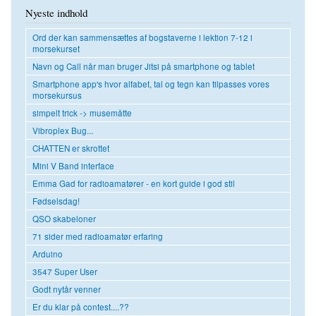
Nyeste indhold
Ord der kan sammensættes af bogstaverne i lektion 7-12 i
morsekurset
Navn og Call når man bruger Jitsi på smartphone og tablet
Smartphone app's hvor alfabet, tal og tegn kan tilpasses vores
morsekursus
simpelt trick -> musemåtte
Vibroplex Bug...
CHATTEN er skrottet
Mini V Band interface
Emma Gad for radioamatører - en kort guide i god stil
Fødselsdag!
QSO skabeloner
71 sider med radioamatør erfaring
Arduino
3547 Super User
Godt nytår venner
Er du klar på contest....??