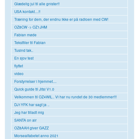
Glædelig jul til alle gnister!!
USA kontakt....!!
Træning for dem, der endnu ikke er på radioen med CW!
OZ8CW -> OZ1JHM
Fabian møde
Tekstfiler til Fabian
Tusind tak..
En sjov test
flyttet
video
Forstyrrelser i hjemmet....
Quick guide til Jitsi V1.0
Velkommen til OZ4WIL.. Vi har nu rundet de 30 medlemmer!!!
DJ1YFK har sagt ja ..
Jeg har tilladt mig
SANTA on air
OZ8AAH giver GAZZ
Morsealfabetet anno 2021