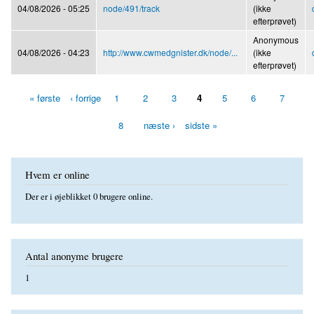
04/08/2026 - 05:25
node/491/track
(ikke
efterprøvet)
Anonymous
04/08/2026 - 04:23
http://www.cwmedgnister.dk/node/...
(ikke
efterprøvet)
« første
‹ forrige
1
2
3
4
5
6
7
Sider
8
næste ›
sidste »
Hvem er online
Der er i øjeblikket 0 brugere online.
Antal anonyme brugere
1