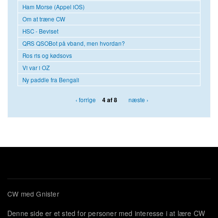
Ham Morse (Appel iOS)
Om at træne CW
HSC - Beviset
QRS QSOBot på vband, men hvordan?
Ros ris og kødsovs
Vi var i OZ
Ny paddle fra Bengali
‹ forrige
næste ›
4 af 8
CW med Gnister
Denne side er et sted for personer med interesse i at lære CW