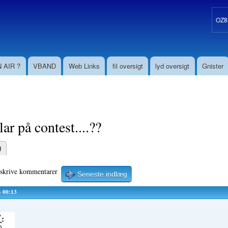
Gå til
hovedindhold
OZ8S
 AIR ?
VBAND
Web Links
fil oversigt
lyd oversigt
Gnister
lar på contest....??
g
aneblade
 skrive kommentarer
Seneste indlæg
- 00:13