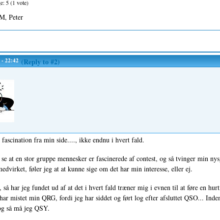
ge:
5
(
1
vote)
M, Peter
 - 22:42
(Reply to #2)
fascination fra min side...., ikke endnu i hvert fald.
se at en stor gruppe mennesker er fascinerede af contest, og så tvinger min nysge
edvirket, føler jeg at at kunne sige om det har min interesse, eller ej.
, så har jeg fundet ud af at det i hvert fald træner mig i evnen til at føre en hu
 har mistet min QRG, fordi jeg har siddet og ført log efter afsluttet QSO... Inde
og så må jeg QSY.