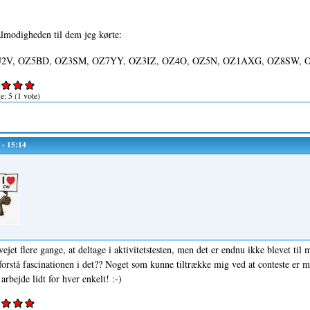
ålmodigheden til dem jeg kørte:
2V, OZ5BD, OZ3SM, OZ7YY, OZ3IZ, OZ4O, OZ5N, OZ1AXG, OZ8SW, O
ge:
5
(
1
vote)
 - 15:14
vejet flere gange, at deltage i aktivitetstesten, men det er endnu ikke blevet ti
t forstå fascinationen i det?? Noget som kunne tiltrække mig ved at conteste er
arbejde lidt for hver enkelt! :-)