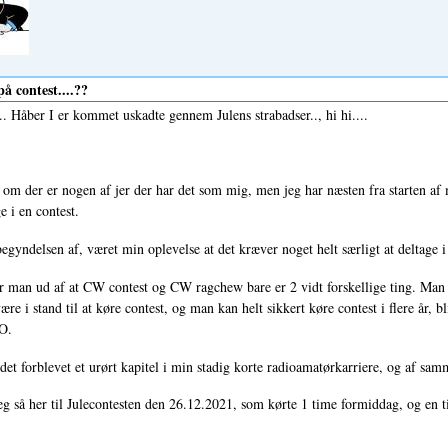
å contest....??
.. Håber I er kommet uskadte gennem Julens strabadser.., hi hi....
 om der er nogen af jer der har det som mig, men jeg har næsten fra starten af
e i en contest.
begyndelsen af, været min oplevelse at det kræver noget helt særligt at deltage 
r man ud af at CW contest og CW ragchew bare er 2 vidt forskellige ting. Man kan
ære i stand til at køre contest, og man kan helt sikkert køre contest i flere år, bl
O.
det forblevet et urørt kapitel i min stadig korte radioamatørkarriere, og af samm
eg så her til Julecontesten den 26.12.2021, som kørte 1 time formiddag, og en 