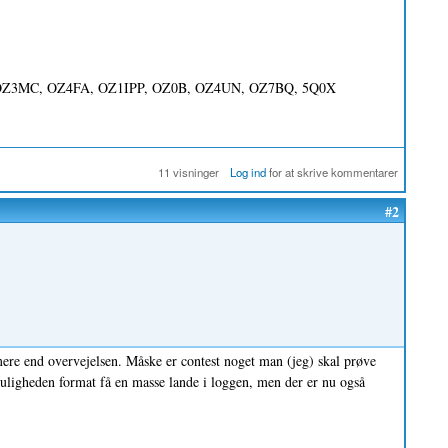
Z3MC, OZ4FA, OZ1IPP, OZ0B, OZ4UN, OZ7BQ, 5Q0X
11 visninger
Log ind
for at skrive kommentarer
#2
l mere end overvejelsen. Måske er contest noget man (jeg) skal prøve
 muligheden format få en masse lande i loggen, men der er nu også