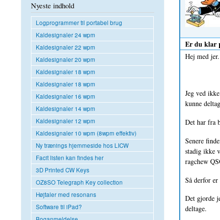
Nyeste indhold
Logprogrammer til portabel brug
Kaldesignaler 24 wpm
Er du klar p
Kaldesignaler 22 wpm
Hej med jer.
Kaldesignaler 20 wpm
Kaldesignaler 18 wpm
Kaldesignaler 18 wpm
Jeg ved ikke
Kaldesignaler 16 wpm
kunne deltag
Kaldesignaler 14 wpm
Kaldesignaler 12 wpm
Det har fra 
Kaldesignaler 10 wpm (8wpm effektiv)
Senere finde
Ny trænings hjemmeside hos LICW
stadig ikke v
Facit listen kan findes her
ragchew QS
3D Printed CW Keys
Så derfor er 
OZ8SO Telegraph Key collection
Højtaler med resonans
Det gjorde j
Software til iPad?
deltage.
Boganmeldelse