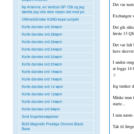
Det var neml
Ny Antenne, en Vertical GP-7DX og jeg
tænkte jeg ville dele rejsen det med jer.
Exchangen v
CWmedGnister K3NG keyer projekt
Det gik såle
Korte danske ord 30wpm
første 13 QS
Korte danske ord 28wpm
Korte danske ord 26wpm
Det var lidt
Korte danske ord 24wpm
have skrevet
Korte danske ord 22wpm
I anden omga
Korte danske ord 20wpm
at logge 14 
Korte danske ord 18wpm
:)
Korte danske ord 16wpm
Jeg tænker d
Korte danske ord 14 wpm
Korte danske ord 12wpm
Måske man få
Korte danske ord 10wpm
starte...
Korte danske ord 8wpm
I min næste 
Små fingerbevægelser
BUG Magnetic Prestige Chrome Black
Tak til Jørg
Base