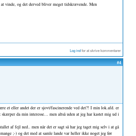
r at vinde, og det derved bliver meget tidskrævende. Men
Log ind
for at skrive kommentarer
#4
ære et eller andet der er sjovt/fascinerende ved det?! I min lok.afd. er
 skærper da min interesse… men altså uden at jeg har kastet mig ud i
llet af fejl ned.. men når det er sagt så har jeg taget mig selv i at gå
 mange ;-) og det med at samle lande var heller ikke noget jeg før