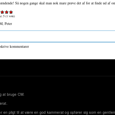
pændende! Så nogen gange skal man nok mare prøve det af for at finde ud af om
ge:
5
(
1
vote)
M, Peter
 skrive kommentarer
og at bruge CW.
erat.
r er en pligt til at være en god kammerat og opfører sig som en gentle