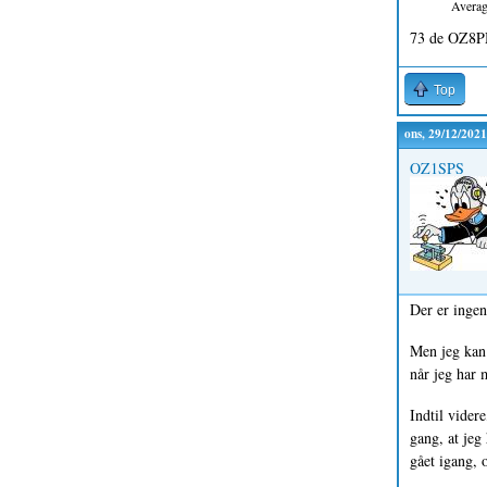
Avera
73 de OZ8P
Top
ons, 29/12/2021
OZ1SPS
Der er ingen 
Men jeg kan 
når jeg har m
Indtil videre
gang, at jeg
gået igang, 