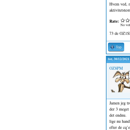
Hvem ved, må
aktivitetstes
Rate:
No vot
73 de OZ1S
Top
tor, 30/12/2021
OZ8PM
Jamen jeg tro
der 3 meget 
det endnu.
lige nu handl
efter de cq’