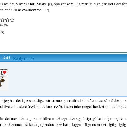
ske det bliver et hit. Måske jeg oplever som Hjalmar, at man går ind i det fo
ten er da til at overkomme.... :)
es yet
PS
 - 13:18
(Reply to #3)
r jeg har det lige som dig.. når så mange er tiltrukket af contest så må der jo v
aktive contestere (oz3sm, oz1aar, oz7bq) som taler meget henført om det og det
er det mest for mig om at blive en ok operatør og få styr på sendnigen og få anta
er der kommer fra lande jeg endnu ikke har i loggen (lige nu er det rigtig rigtig