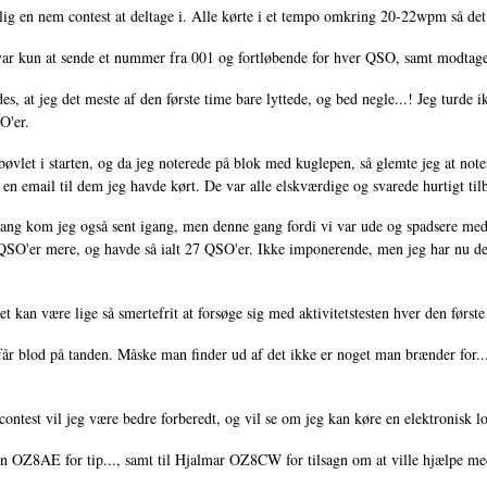
ig en nem contest at deltage i. Alle kørte i et tempo omkring 20-22wpm så det v
ar kun at sende et nummer fra 001 og fortløbende for hver QSO, samt modtage
des, at jeg det meste af den første time bare lyttede, og bed negle...! Jeg turde 
O'er.
 bøvlet i starten, og da jeg noterede på blok med kuglepen, så glemte jeg at note
 en email til dem jeg havde kørt. De var alle elskværdige og svarede hurtigt til
ng kom jeg også sent igang, men denne gang fordi vi var ude og spadsere med 
QSO'er mere, og havde så ialt 27 QSO'er. Ikke imponerende, men jeg har nu delt
et kan være lige så smertefrit at forsøge sig med aktivitetstesten hver den først
r blod på tanden. Måske man finder ud af det ikke er noget man brænder for...,
contest vil jeg være bedre forberedt, og vil se om jeg kan køre en elektronisk lo
en OZ8AE for tip..., samt til Hjalmar OZ8CW for tilsagn om at ville hjælpe m