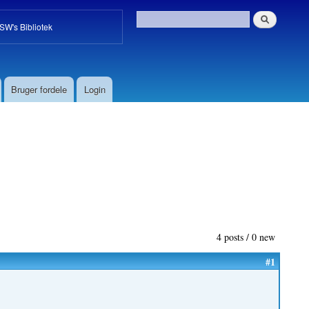
W's Bibliotek
Bruger fordele
Login
4 posts / 0 new
#1