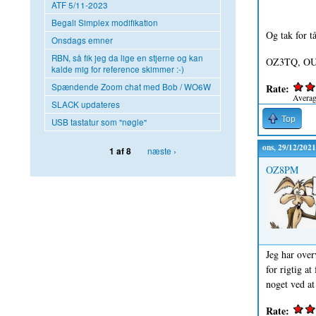
ATF 5/11-2023
Begali Simplex modifikation
Og tak for t
Onsdags emner
RBN, så fik jeg da lige en stjerne og kan
OZ3TQ, OU
kalde mig for reference skimmer :-)
Rate:
Spændende Zoom chat med Bob / WO6W
Avera
SLACK updateres
Top
USB tastatur som "nøgle"
ons, 29/12/2021
næste ›
1 af 8
OZ8PM
Jeg har over
for rigtig a
noget ved at 
Rate: