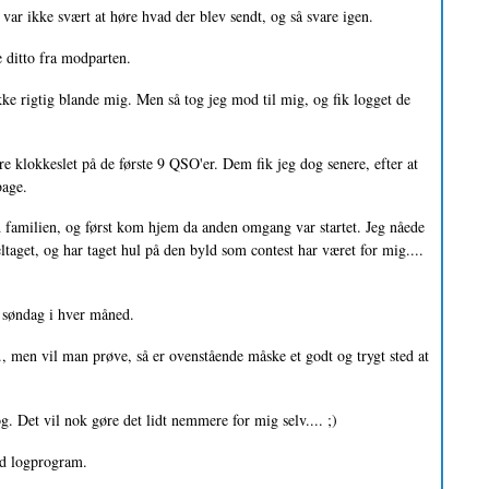
ar ikke svært at høre hvad der blev sendt, og så svare igen.
 ditto fra modparten.
ikke rigtig blande mig. Men så tog jeg mod til mig, og fik logget de
re klokkeslet på de første 9 QSO'er. Dem fik jeg dog senere, efter at
bage.
familien, og først kom hjem da anden omgang var startet. Jeg nåede
aget, og har taget hul på den byld som contest har været for mig....
e søndag i hver måned.
 men vil man prøve, så er ovenstående måske et godt og trygt sted at
g. Det vil nok gøre det lidt nemmere for mig selv.... ;)
ed logprogram.