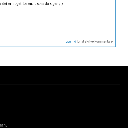
 det er noget for en… som du siger ;-)
Log ind
for at skrive kommentarer
man.