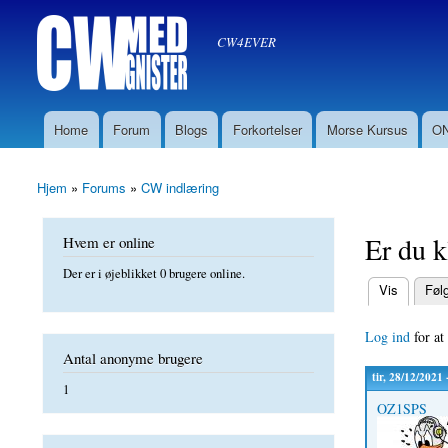
Søg
CW med Gnister
Søgefelt
oz8sw
CW4EVER
Home
Forum
Blogs
Forkortelser
Morse Kursus
ON
Hovedmenu
Hjem
»
Forums
»
CW indlæring
Du er her
Er du k
Hvem er online
Der er i øjeblikket 0 brugere online.
(aktiv fane)
Vis
Føl
Primære f
Log ind
for at
Antal anonyme brugere
tir, 28/12/2021 
1
OZ1SPS