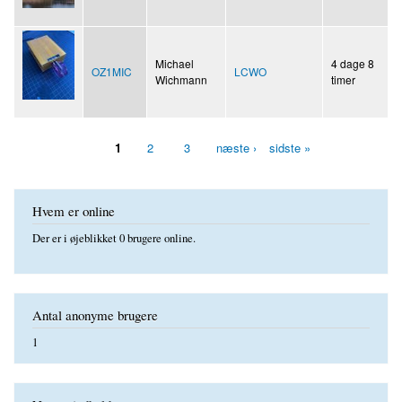
Michael
4 dage 8
OZ1MIC
LCWO
Wichmann
timer
1
2
3
næste ›
sidste »
Sider
Hvem er online
Der er i øjeblikket 0 brugere online.
Antal anonyme brugere
1