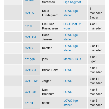
Sørensen
Lige begyndt
5
Knud
LCWO lige
OZ1FAJ
måneder
Lundegaard
startet
3 uger
Ole Buch-
QSO Chat 22
4 år 3
oz1fku
Rasmussen
wpm
måneder
Hans
LCWO lige
OZ1FOJ
Jensen
startet
LCWO lige
3 år 11
OZ1G
Karsten
startet
måneder
1 år 2
oz1gqh
jens
MorseKursus
uger
4 år 4
OZ1GST
Britton Holst
LCWO
måneder
3 år 11
OZ1HHW
Jørgen
LCWO
måneder
Ivan
4 år 5
OZ1HJR
LCWO
Brønnum
måneder
LCWO lige
4 år 6
oz1hlt
henrik
startet
måneder