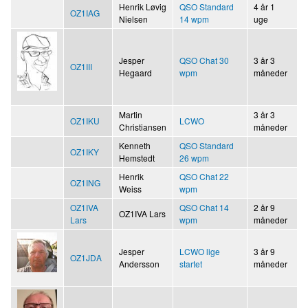
Henrik Løvig
QSO Standard
4 år 1
OZ1IAG
Nielsen
14 wpm
uge
Jesper
QSO Chat 30
3 år 3
OZ1III
Hegaard
wpm
måneder
Martin
3 år 3
OZ1IKU
LCWO
Christiansen
måneder
Kenneth
QSO Standard
OZ1IKY
Hemstedt
26 wpm
Henrik
QSO Chat 22
OZ1ING
Weiss
wpm
OZ1IVA
QSO Chat 14
2 år 9
OZ1IVA Lars
Lars
wpm
måneder
Jesper
LCWO lige
3 år 9
OZ1JDA
Andersson
startet
måneder