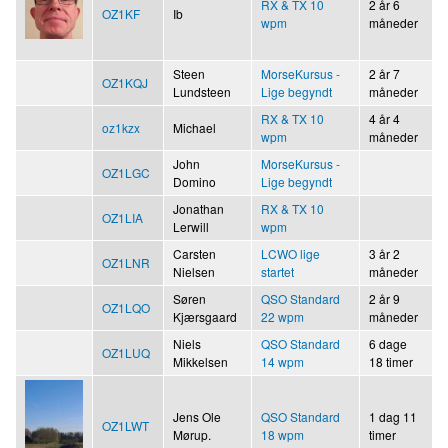
RX & TX 10
2 år 6
OZ1KF
Ib
wpm
måneder
Steen
MorseKursus -
2 år 7
OZ1KQJ
Lundsteen
Lige begyndt
måneder
RX & TX 10
4 år 4
oz1kzx
Michael
wpm
måneder
John
MorseKursus -
OZ1LGC
Domino
Lige begyndt
Jonathan
RX & TX 10
OZ1LIA
Lerwill
wpm
Carsten
LCWO lige
3 år 2
OZ1LNR
Nielsen
startet
måneder
Søren
QSO Standard
2 år 9
OZ1LQO
Kjærsgaard
22 wpm
måneder
Niels
QSO Standard
6 dage
OZ1LUQ
Mikkelsen
14 wpm
18 timer
Jens Ole
QSO Standard
1 dag 11
OZ1LWT
Mørup.
18 wpm
timer