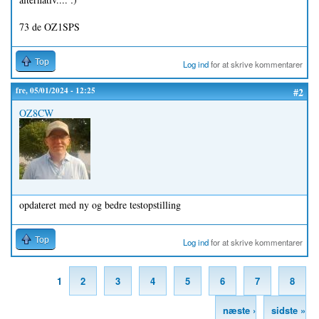
73 de OZ1SPS
Top
Log ind
for at skrive kommentarer
fre, 05/01/2024 - 12:25
#2
OZ8CW
opdateret med ny og bedre testopstilling
Top
Log ind
for at skrive kommentarer
1
2
3
4
5
6
7
8
Sider
næste ›
sidste »