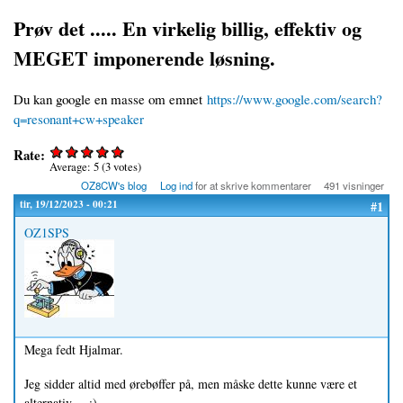
Prøv det ..... En virkelig billig, effektiv og
MEGET imponerende løsning.
Du kan google en masse om emnet
https://www.google.com/search?
q=resonant+cw+speaker
Rate:
Average:
5
(
3
votes)
OZ8CW's blog
Log ind
for at skrive kommentarer
491 visninger
tir, 19/12/2023 - 00:21
#1
OZ1SPS
Mega fedt Hjalmar.
Jeg sidder altid med ørebøffer på, men måske dette kunne være et
alternativ.... :)