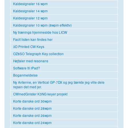
Kaldesignaler 16 wpm
Kaldesignaler 14 wpm
Kaldesignaler 12 wpm
Kaldesignaler 10 wpm (8wpm effektiv)
Ny trænings hjemmeside hos LICW
Facit listen kan findes her
3D Printed CW Keys
OZ8SO Telegraph Key collection
Højtaler med resonans
Software til iPad?
Boganmeldelse
Ny Antenne, en Vertical GP-7DX og jeg tænkte jeg ville dele
rejsen det med jer.
CWmedGnister K3NG keyer projekt
Korte danske ord 30wpm
Korte danske ord 28wpm
Korte danske ord 26wpm
Korte danske ord 24wpm