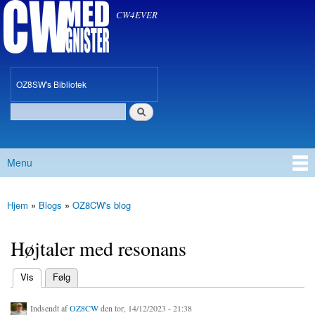
CW med Gnister
Gå til
CW4EVER
hovedindhold
oz8sw
OZ8SW's Bibliotek
Søg
Søgefelt
Menu
Hovedmenu
Hjem
»
Blogs
»
OZ8CW's blog
Du er her
Højtaler med resonans
(aktiv fane)
Vis
Følg
Primære faneblade
Indsendt af
OZ8CW
den tor, 14/12/2023 - 21:38