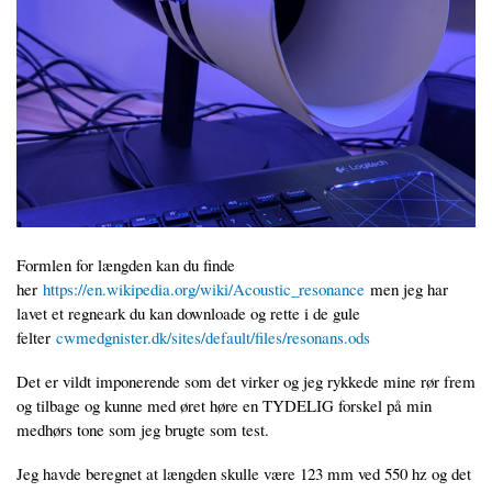
Formlen for længden kan du finde
her
https://en.wikipedia.org/wiki/Acoustic_resonance
men jeg har
lavet et regneark du kan downloade og rette i de gule
felter
cwmedgnister.dk/sites/default/files/resonans.ods
Det er vildt imponerende som det virker og jeg rykkede mine rør frem
og tilbage og kunne med øret høre en TYDELIG forskel på min
medhørs tone som jeg brugte som test.
Jeg havde beregnet at længden skulle være 123 mm ved 550 hz og det