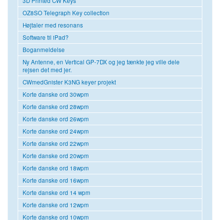
3D Printed CW Keys
OZ8SO Telegraph Key collection
Højtaler med resonans
Software til iPad?
Boganmeldelse
Ny Antenne, en Vertical GP-7DX og jeg tænkte jeg ville dele
rejsen det med jer.
CWmedGnister K3NG keyer projekt
Korte danske ord 30wpm
Korte danske ord 28wpm
Korte danske ord 26wpm
Korte danske ord 24wpm
Korte danske ord 22wpm
Korte danske ord 20wpm
Korte danske ord 18wpm
Korte danske ord 16wpm
Korte danske ord 14 wpm
Korte danske ord 12wpm
Korte danske ord 10wpm