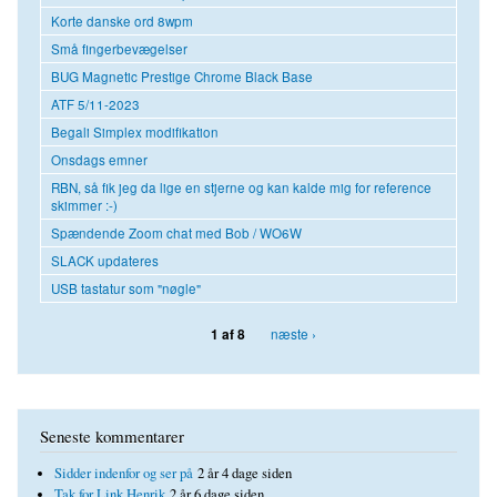
Korte danske ord 8wpm
Små fingerbevægelser
BUG Magnetic Prestige Chrome Black Base
ATF 5/11-2023
Begali Simplex modifikation
Onsdags emner
RBN, så fik jeg da lige en stjerne og kan kalde mig for reference
skimmer :-)
Spændende Zoom chat med Bob / WO6W
SLACK updateres
USB tastatur som "nøgle"
næste ›
1 af 8
Seneste kommentarer
Sidder indenfor og ser på
2 år 4 dage siden
Tak for Link Henrik
2 år 6 dage siden