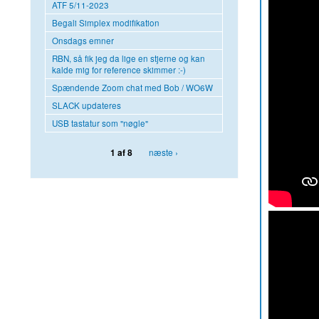
ATF 5/11-2023
Begali Simplex modifikation
Onsdags emner
RBN, så fik jeg da lige en stjerne og kan
kalde mig for reference skimmer :-)
Spændende Zoom chat med Bob / WO6W
SLACK updateres
USB tastatur som "nøgle"
næste ›
1 af 8