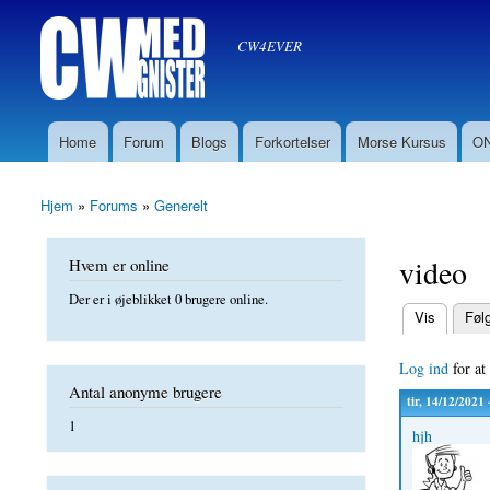
Søg
CW med Gnister
Søgefelt
oz8sw
CW4EVER
Home
Forum
Blogs
Forkortelser
Morse Kursus
ON
Hovedmenu
Hjem
»
Forums
»
Generelt
Du er her
video
Hvem er online
Der er i øjeblikket 0 brugere online.
(aktiv fane)
Vis
Føl
Primære f
Log ind
for at
Antal anonyme brugere
tir, 14/12/2021 
1
hjh