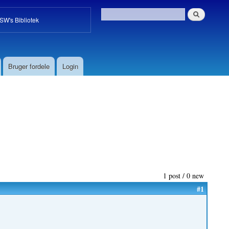
W's Bibliotek
Bruger fordele
Login
1 post / 0 new
#1