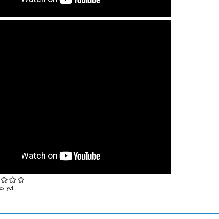
es yet