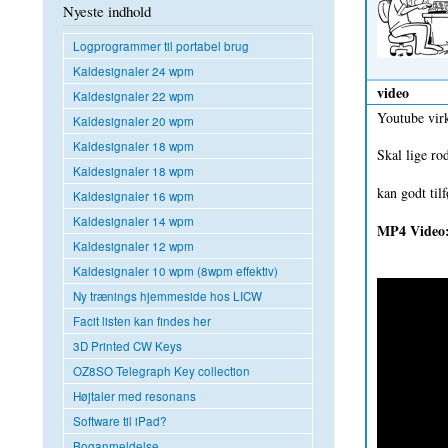
Nyeste indhold
Logprogrammer til portabel brug
Kaldesignaler 24 wpm
video
Kaldesignaler 22 wpm
Youtube virk
Kaldesignaler 20 wpm
Kaldesignaler 18 wpm
Skal lige ro
Kaldesignaler 18 wpm
kan godt til
Kaldesignaler 16 wpm
Kaldesignaler 14 wpm
MP4 Video
Kaldesignaler 12 wpm
Kaldesignaler 10 wpm (8wpm effektiv)
Ny trænings hjemmeside hos LICW
Facit listen kan findes her
3D Printed CW Keys
OZ8SO Telegraph Key collection
Højtaler med resonans
Software til iPad?
Boganmeldelse