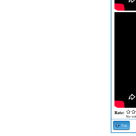
Rate:
No vot
Top