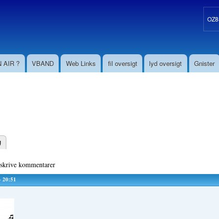
Gå til
hovedindhold
OZ8S
 AIR ?
VBAND
Web Links
fil oversigt
lyd oversigt
Gnister
g
aneblade
 skrive kommentarer
- 20:51