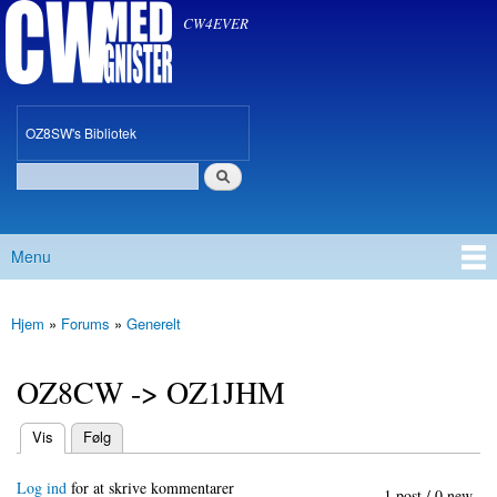
CW med Gnister
Gå til
CW4EVER
hovedindhold
oz8sw
OZ8SW's Bibliotek
Søg
Søgefelt
Menu
Hovedmenu
Hjem
»
Forums
»
Generelt
Du er her
OZ8CW -> OZ1JHM
(aktiv fane)
Vis
Følg
Primære faneblade
Log ind
for at skrive kommentarer
1 post / 0 new