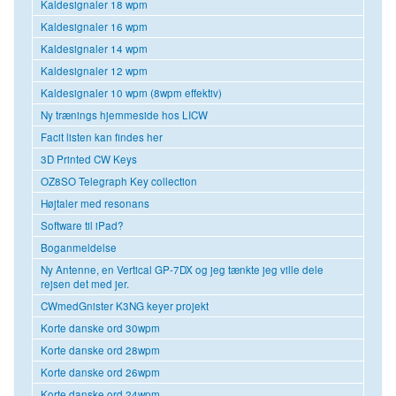
Kaldesignaler 18 wpm
Kaldesignaler 16 wpm
Kaldesignaler 14 wpm
Kaldesignaler 12 wpm
Kaldesignaler 10 wpm (8wpm effektiv)
Ny trænings hjemmeside hos LICW
Facit listen kan findes her
3D Printed CW Keys
OZ8SO Telegraph Key collection
Højtaler med resonans
Software til iPad?
Boganmeldelse
Ny Antenne, en Vertical GP-7DX og jeg tænkte jeg ville dele
rejsen det med jer.
CWmedGnister K3NG keyer projekt
Korte danske ord 30wpm
Korte danske ord 28wpm
Korte danske ord 26wpm
Korte danske ord 24wpm