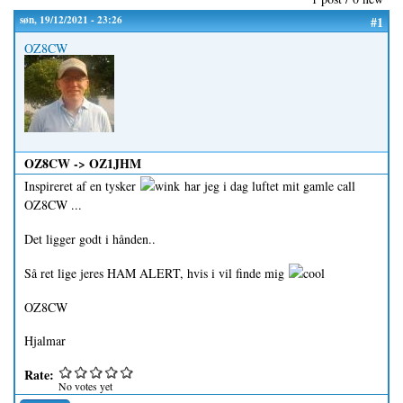
søn, 19/12/2021 - 23:26
#1
OZ8CW
OZ8CW -> OZ1JHM
Inspireret af en tysker
har jeg i dag luftet mit gamle call
OZ8CW ...
Det ligger godt i hånden..
Så ret lige jeres HAM ALERT, hvis i vil finde mig
OZ8CW
Hjalmar
Rate:
No votes yet