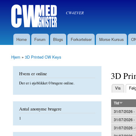
Søg
CW med Gnister
Søgefelt
oz8sw
CW4EVER
Home
Forum
Blogs
Forkortelser
Morse Kursus
ON
Hovedmenu
Hjem
»
3D Printed CW Keys
Du er her
3D Pri
Hvem er online
Der er i øjeblikket 0 brugere online.
(aktiv fane)
Vis
Føl
Primære f
Tid
Antal anonyme brugere
31/07/2026 -
1
31/07/2026 -
31/07/2026 -
31/07/2026 -