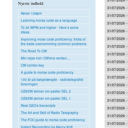
Nyeste indhold
31/07/2026 -
Never 12wpm
31/07/2026 -
Learning morse code as a language
31/07/2026 -
To 20 WPM and higher - Here’s some
31/07/2026 -
ideas
31/07/2026 -
Improving mose code proficiency: tricks of
the trade overcomming common problems
31/07/2026 -
The Road To CW
31/07/2026 -
Min rejse ind i CW'ens verden....
31/07/2026 -
CW combo key
31/07/2026 -
A guide to morse code proficiency
31/07/2026 -
100 år på bølgelængde - radiotelegrafist
foreningen
31/07/2026 -
OZ8SW skriver om padler DEL 2
31/07/2026 -
OZ8SW skriver om padler DEL 1
31/07/2026 -
Real QSO's transcripts
31/07/2026 -
The Art and Skill of Radio Telegraphy
31/07/2026 -
The FOC guide to morse code proficiency
31/07/2026 -
Instant Recognition by Nancy Kott