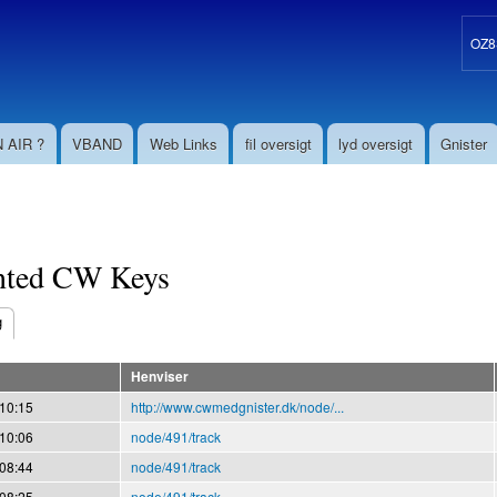
Gå til
hovedindhold
OZ8S
 AIR ?
VBAND
Web Links
fil oversigt
lyd oversigt
Gnister
nted CW Keys
g
aneblade
Henviser
 10:15
http://www.cwmedgnister.dk/node/...
 10:06
node/491/track
 08:44
node/491/track
 08:25
node/491/track