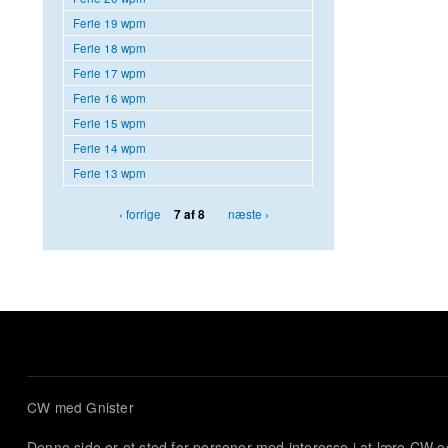
Ferie 19 wpm
Ferie 18 wpm
Ferie 17 wpm
Ferie 16 wpm
Ferie 15 wpm
Ferie 14 wpm
Ferie 13 wpm
‹ forrige
næste ›
7 af 8
CW med Gnister
Denne side er et sted for personer med interesse i at lære CW 