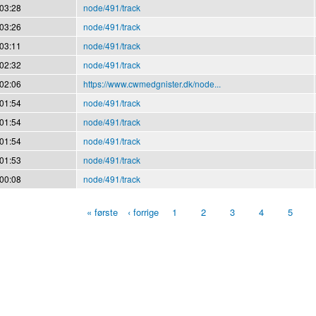
 03:28
node/491/track
 03:26
node/491/track
 03:11
node/491/track
 02:32
node/491/track
 02:06
https://www.cwmedgnister.dk/node...
 01:54
node/491/track
 01:54
node/491/track
 01:54
node/491/track
 01:53
node/491/track
 00:08
node/491/track
« første
‹ forrige
1
2
3
4
5