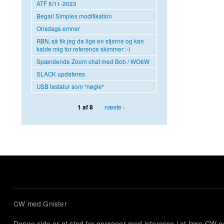
ATF 5/11-2023
Begali Simplex modifikation
Onsdags emner
RBN, så fik jeg da lige en stjerne og kan
kalde mig for reference skimmer :-)
Spændende Zoom chat med Bob / WO6W
SLACK updateres
USB tastatur som "nøgle"
næste ›
1 af 8
CW med Gnister
Denne side er et sted for personer med interesse i at lære CW 