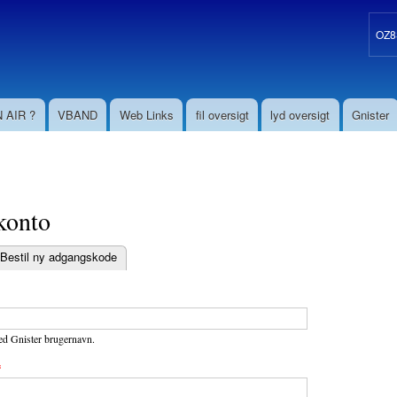
Gå til
hovedindhold
OZ8S
 AIR ?
VBAND
Web Links
fil oversigt
lyd oversigt
Gnister
konto
Bestil ny adgangskode
aneblade
ed Gnister brugernavn.
*