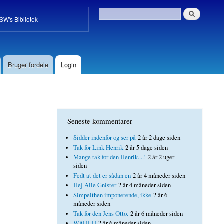
W's Bibliotek
Bruger fordele
Login
Seneste kommentarer
Sidder indenfor og ser på
2 år 2 dage siden
Tak for Link Henrik
2 år 5 dage siden
Mange tak for den Henrik....!
2 år 2 uger
siden
Fedt at det er sådan en
2 år 4 måneder siden
Hej Alle Gnister
2 år 4 måneder siden
Simpelthen imponerende, ikke
2 år 6
måneder siden
Tak for den Jens Otto.
2 år 6 måneder siden
WAUUU
2 år 6 måneder siden