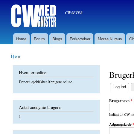
Søg
CW med Gnister
Søgefelt
oz8sw
CW4EVER
Home
Forum
Blogs
Forkortelser
Morse Kursus
ON
Hovedmenu
Hjem
Du er her
Bruger
Hvem er online
Der er i øjeblikket 0 brugere online.
(aktiv fane)
Log ind
Primære f
Brugernavn
*
Antal anonyme brugere
Indtast dit CW m
1
Adgangskode