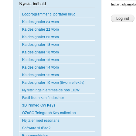
Nyeste indhold
Indtast adgangsko
Logprogrammer til portabel brug
Kaldesignaler 24 wpm
Kaldesignaler 22 wpm
Kaldesignaler 20 wpm
Kaldesignaler 18 wpm
Kaldesignaler 18 wpm
Kaldesignaler 16 wpm
Kaldesignaler 14 wpm
Kaldesignaler 12 wpm
Kaldesignaler 10 wpm (8wpm effektiv)
Ny trænings hjemmeside hos LICW
Facit listen kan findes her
3D Printed CW Keys
OZ8SO Telegraph Key collection
Højtaler med resonans
Software til iPad?
Boganmeldelse