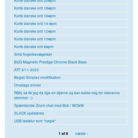
Korte danske ord 20wpm
Korte danske ord 18wpm
Korte danske ord 16wpm
Korte danske ord 14 wpm
Korte danske ord 12wpm
Korte danske ord 10wpm
Korte danske ord 8wpm
Små fingerbevægelser
BUG Magnetic Prestige Chrome Black Base
ATF 5/11-2023
Begali Simplex modifikation
Onsdags emner
RBN, så fik jeg da lige en stjerne og kan kalde mig for reference
skimmer :-)
Spændende Zoom chat med Bob / WO6W
SLACK updateres
USB tastatur som "nøgle"
næste ›
1 af 8