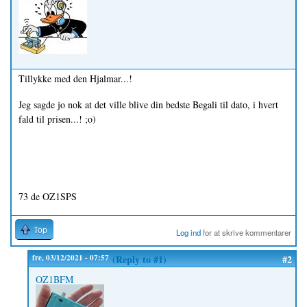
Tillykke med den Hjalmar...!
Jeg sagde jo nok at det ville blive din bedste Begali til dato, i hvert
fald til prisen...! ;o)
73 de OZ1SPS
Top
Log ind
for at skrive kommentarer
fre, 03/12/2021 - 07:57
(Reply to #1)
#2
OZ1BFM