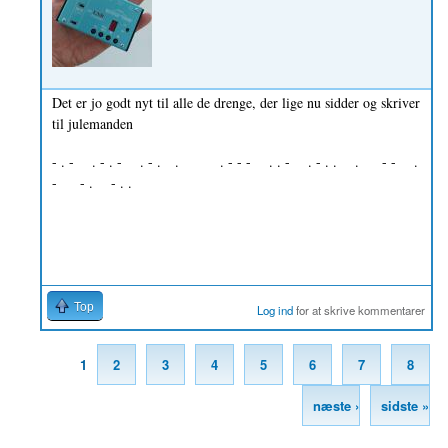
Det er jo godt nyt til alle de drenge, der lige nu sidder og skriver
til julemanden
- . - . - . - . - . . . - - - . . - . - . . . - - .
- - . - . .
Top
Log ind
for at skrive kommentarer
1
2
3
4
5
6
7
8
Sider
næste ›
sidste »