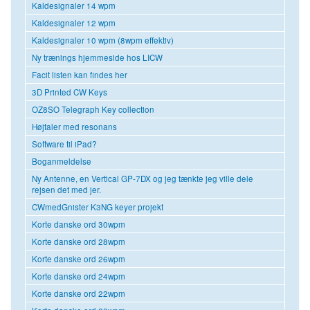
Kaldesignaler 14 wpm
Kaldesignaler 12 wpm
Kaldesignaler 10 wpm (8wpm effektiv)
Ny trænings hjemmeside hos LICW
Facit listen kan findes her
3D Printed CW Keys
OZ8SO Telegraph Key collection
Højtaler med resonans
Software til iPad?
Boganmeldelse
Ny Antenne, en Vertical GP-7DX og jeg tænkte jeg ville dele
rejsen det med jer.
CWmedGnister K3NG keyer projekt
Korte danske ord 30wpm
Korte danske ord 28wpm
Korte danske ord 26wpm
Korte danske ord 24wpm
Korte danske ord 22wpm