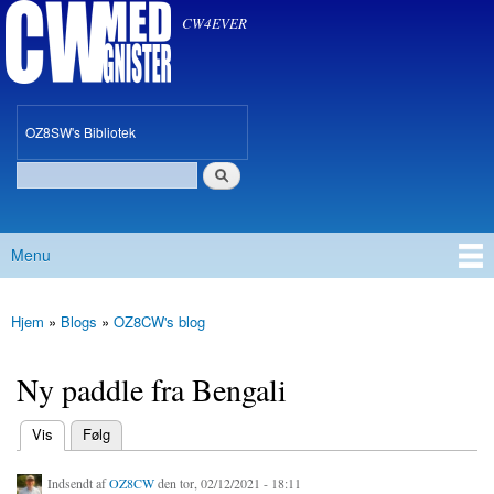
CW med Gnister
Gå til
CW4EVER
hovedindhold
oz8sw
OZ8SW's Bibliotek
Søg
Søgefelt
Menu
Hovedmenu
Hjem
»
Blogs
»
OZ8CW's blog
Du er her
Ny paddle fra Bengali
(aktiv fane)
Vis
Følg
Primære faneblade
Indsendt af
OZ8CW
den tor, 02/12/2021 - 18:11