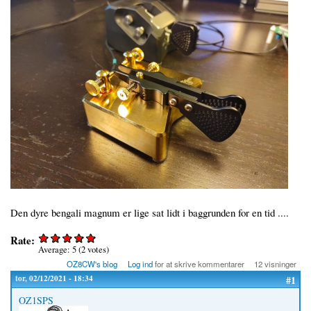
Den dyre bengali magnum er lige sat lidt i baggrunden for en tid ....
Rate:
Average:
5
(
2
votes)
OZ8CW's blog
Log ind
for at skrive kommentarer
12 visninger
tor, 02/12/2021 - 18:34
#1
OZ1SPS