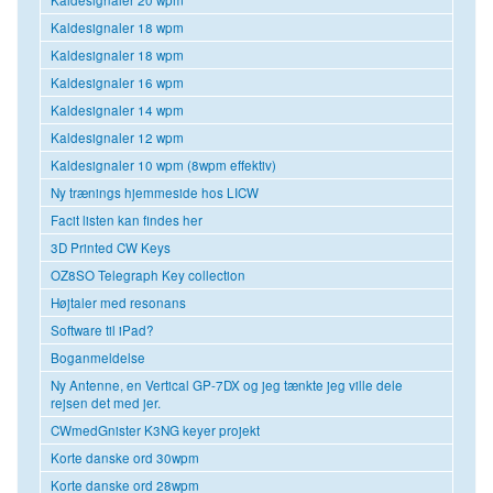
Kaldesignaler 18 wpm
Kaldesignaler 18 wpm
Kaldesignaler 16 wpm
Kaldesignaler 14 wpm
Kaldesignaler 12 wpm
Kaldesignaler 10 wpm (8wpm effektiv)
Ny trænings hjemmeside hos LICW
Facit listen kan findes her
3D Printed CW Keys
OZ8SO Telegraph Key collection
Højtaler med resonans
Software til iPad?
Boganmeldelse
Ny Antenne, en Vertical GP-7DX og jeg tænkte jeg ville dele
rejsen det med jer.
CWmedGnister K3NG keyer projekt
Korte danske ord 30wpm
Korte danske ord 28wpm