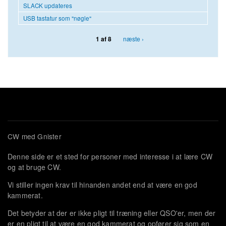
SLACK updateres
USB tastatur som "nøgle"
næste ›
1 af 8
CW med Gnister
Denne side er et sted for personer med interesse i at lære CW
og at bruge CW.
Vi stiller ingen krav til hinanden andet end at være en god
kammerat.
Det betyder at der er ikke pligt til træning eller QSO'er, men der
er en pligt til at være en god kammerat og opfører sig som en