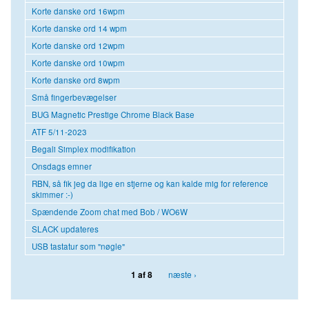
Korte danske ord 16wpm
Korte danske ord 14 wpm
Korte danske ord 12wpm
Korte danske ord 10wpm
Korte danske ord 8wpm
Små fingerbevægelser
BUG Magnetic Prestige Chrome Black Base
ATF 5/11-2023
Begali Simplex modifikation
Onsdags emner
RBN, så fik jeg da lige en stjerne og kan kalde mig for reference
skimmer :-)
Spændende Zoom chat med Bob / WO6W
SLACK updateres
USB tastatur som "nøgle"
næste ›
1 af 8