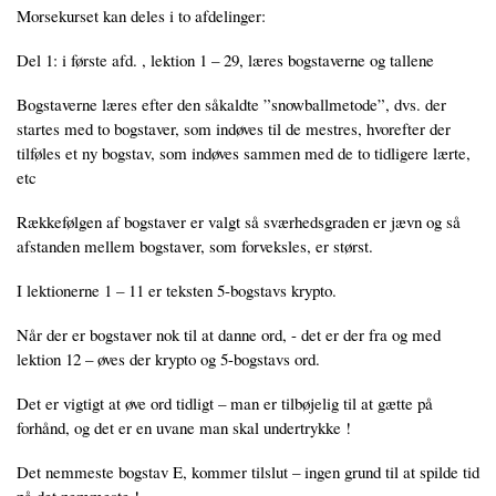
Morsekurset kan deles i to afdelinger:
Del 1: i første afd. , lektion 1 – 29, læres bogstaverne og tallene
Bogstaverne læres efter den såkaldte ”snowballmetode”, dvs. der
startes med to bogstaver, som indøves til de mestres, hvorefter der
tilføles et ny bogstav, som indøves sammen med de to tidligere lærte,
etc
Rækkefølgen af bogstaver er valgt så sværhedsgraden er jævn og så
afstanden mellem bogstaver, som forveksles, er størst.
I lektionerne 1 – 11 er teksten 5-bogstavs krypto.
Når der er bogstaver nok til at danne ord, - det er der fra og med
lektion 12 – øves der krypto og 5-bogstavs ord.
Det er vigtigt at øve ord tidligt – man er tilbøjelig til at gætte på
forhånd, og det er en uvane man skal undertrykke !
Det nemmeste bogstav E, kommer tilslut – ingen grund til at spilde tid
på det nemmeste !