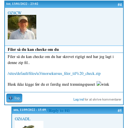
tor, 13/01/2022 - 23:02
#4
OZ8CW
Filer så du kan checke om du
Filer så du kan checke om du har skrevet rigtigt ned har jeg lagt i
denne zip fil..
/sites/default/files/u3/morsekursus_filer_til%20_check.zip
Husk ikke kigge før du er færdig med trænningspasset
Top
Log ind
for at skrive kommentarer
søn, 11/09/2022 - 15:09
(Reply to #4)
#5
OZ6ADL