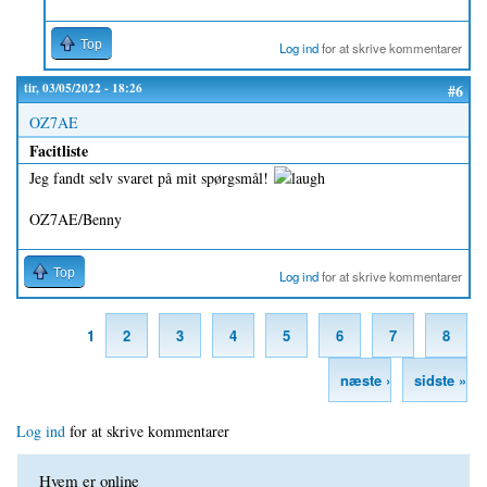
Top
Log ind
for at skrive kommentarer
tir, 03/05/2022 - 18:26
#6
OZ7AE
Facitliste
Jeg fandt selv svaret på mit spørgsmål!
OZ7AE/Benny
Top
Log ind
for at skrive kommentarer
1
2
3
4
5
6
7
8
Sider
næste ›
sidste »
Log ind
for at skrive kommentarer
Hvem er online