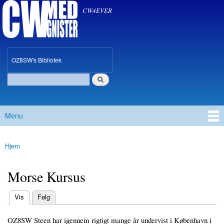
CW med Gnister
Gå til
CW4EVER
hovedindhold
oz8sw
OZ8SW's Bibliotek
Søg
Søgefelt
Menu
Hovedmenu
Hjem
Du er her
Morse Kursus
(aktiv fane)
Vis
Følg
Primære faneblade
OZ8SW Steen har igennem rigtigt mange år undervist i København i