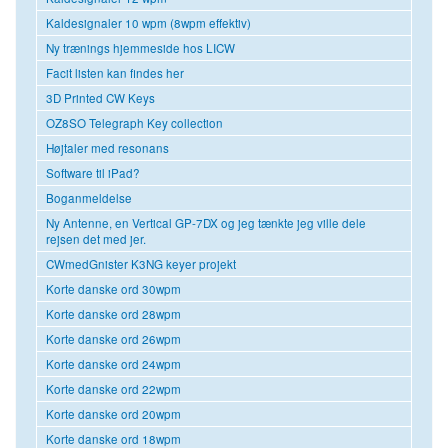
Kaldesignaler 10 wpm (8wpm effektiv)
Ny trænings hjemmeside hos LICW
Facit listen kan findes her
3D Printed CW Keys
OZ8SO Telegraph Key collection
Højtaler med resonans
Software til iPad?
Boganmeldelse
Ny Antenne, en Vertical GP-7DX og jeg tænkte jeg ville dele
rejsen det med jer.
CWmedGnister K3NG keyer projekt
Korte danske ord 30wpm
Korte danske ord 28wpm
Korte danske ord 26wpm
Korte danske ord 24wpm
Korte danske ord 22wpm
Korte danske ord 20wpm
Korte danske ord 18wpm