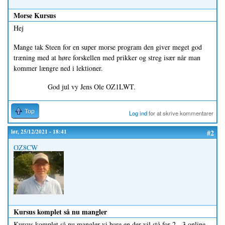
Morse Kursus
Hej
Mange tak Steen for en super morse program den giver meget god
træning med at høre forskellen med prikker og streg især når man
kommer længre ned i lektioner.
God jul vy Jens Ole OZ1LWT.
Top
Log ind
for at skrive kommentarer
lør, 25/12/2021 - 18:41
#2
OZ8CW
Kursus komplet så nu mangler
Kursus komplet så nu mangler vi bare en der vil stå for 2 - 3 online