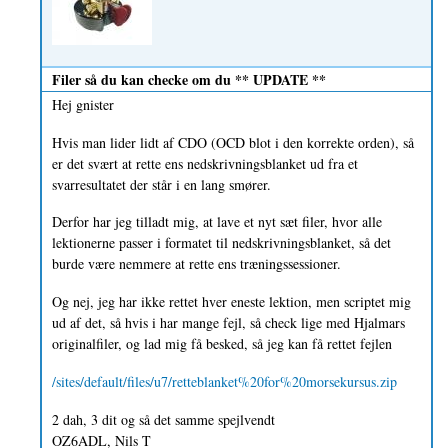
Filer så du kan checke om du ** UPDATE **
Hej gnister
Hvis man lider lidt af CDO (OCD blot i den korrekte orden), så
er det svært at rette ens nedskrivningsblanket ud fra et
svarresultatet der står i en lang smører.
Derfor har jeg tilladt mig, at lave et nyt sæt filer, hvor alle
lektionerne passer i formatet til nedskrivningsblanket, så det
burde være nemmere at rette ens træningssessioner.
Og nej, jeg har ikke rettet hver eneste lektion, men scriptet mig
ud af det, så hvis i har mange fejl, så check lige med Hjalmars
originalfiler, og lad mig få besked, så jeg kan få rettet fejlen
/sites/default/files/u7/retteblanket%20for%20morsekursus.zip
2 dah, 3 dit og så det samme spejlvendt
OZ6ADL, Nils T