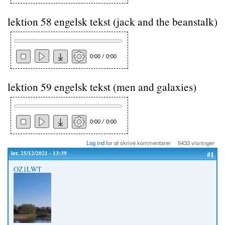
lektion 58 engelsk tekst (jack and the beanstalk)
0:00 / 0:00
lektion 59 engelsk tekst (men and galaxies)
0:00 / 0:00
Log ind
for at skrive kommentarer
5433 visninger
lør, 25/12/2021 - 13:39
#1
OZ1LWT