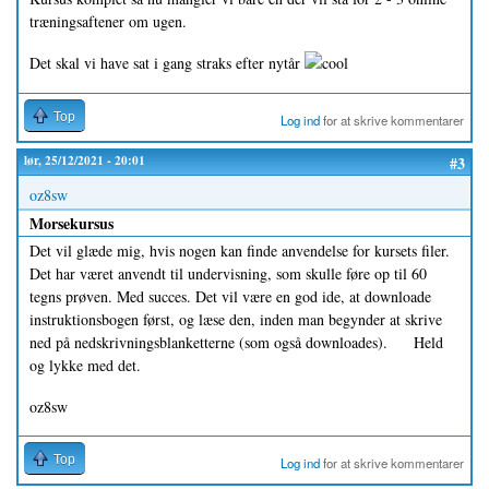
træningsaftener om ugen.
Det skal vi have sat i gang straks efter nytår
Top
Log ind
for at skrive kommentarer
lør, 25/12/2021 - 20:01
#3
oz8sw
Morsekursus
Det vil glæde mig, hvis nogen kan finde anvendelse for kursets filer.
Det har været anvendt til undervisning, som skulle føre op til 60
tegns prøven. Med succes. Det vil være en god ide, at downloade
instruktionsbogen først, og læse den, inden man begynder at skrive
ned på nedskrivningsblanketterne (som også downloades). Held
og lykke med det.
oz8sw
Top
Log ind
for at skrive kommentarer