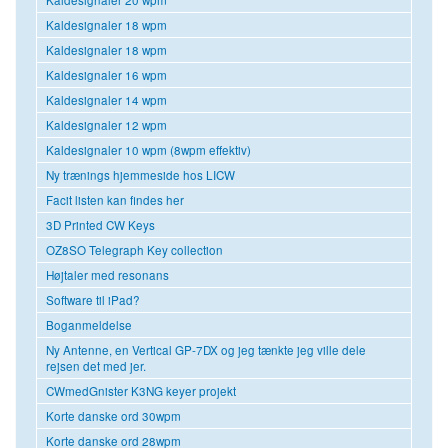
Kaldesignaler 18 wpm
Kaldesignaler 18 wpm
Kaldesignaler 16 wpm
Kaldesignaler 14 wpm
Kaldesignaler 12 wpm
Kaldesignaler 10 wpm (8wpm effektiv)
Ny trænings hjemmeside hos LICW
Facit listen kan findes her
3D Printed CW Keys
OZ8SO Telegraph Key collection
Højtaler med resonans
Software til iPad?
Boganmeldelse
Ny Antenne, en Vertical GP-7DX og jeg tænkte jeg ville dele
rejsen det med jer.
CWmedGnister K3NG keyer projekt
Korte danske ord 30wpm
Korte danske ord 28wpm