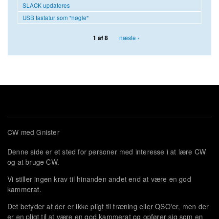
SLACK updateres
USB tastatur som "nøgle"
næste ›
1 af 8
CW med Gnister
Denne side er et sted for personer med interesse i at lære CW
og at bruge CW.
Vi stiller ingen krav til hinanden andet end at være en god
kammerat.
Det betyder at der er ikke pligt til træning eller QSO'er, men der
er en pligt til at være en god kammerat og opfører sig som en