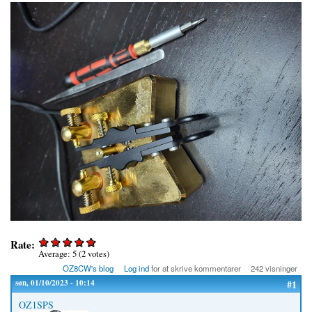
Rate:
Average:
5
(
2
votes)
OZ8CW's blog
Log ind
for at skrive kommentarer
242 visninger
søn, 01/10/2023 - 10:14
#1
OZ1SPS