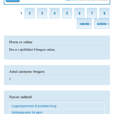
1
2
3
4
5
6
7
8
Sider
næste ›
sidste »
Hvem er online
Der er i øjeblikket 0 brugere online.
Antal anonyme brugere
1
Nyeste indhold
Logprogrammer til portabel brug
Kaldesignaler 24 wpm