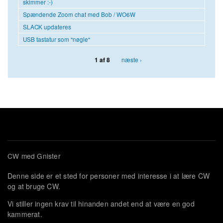
skimmer :-)
Spændende Zoom chat med Bob / WO6W
SLACK updateres
USB tastatur som "nøgle"
næste ›
1 af 8
CW med Gnister
Denne side er et sted for personer med interesse i at lære CW
og at bruge CW.
Vi stiller ingen krav til hinanden andet end at være en god
kammerat.