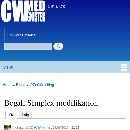
CW med Gnister
Gå til
CW4EVER
hovedindhold
oz8sw
OZ8SW's Bibliotek
Søg
Søgefelt
Menu
Hovedmenu
Hjem
»
Blogs
»
OZ8CW's blog
Du er her
Begali Simplex modifikation
(aktiv fane)
Vis
Følg
Primære faneblade
Indsendt af
OZ8CW
den tor, 28/09/2023 - 22:22