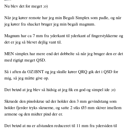
Nu blev det for meget ;o)
Når jeg kører remote har jeg min Begali Simplex som padle, og når
jeg kører fra shacket bruger jeg min begali magnum.
Magnum har ca 7 mm fra yderkant til yderkant af fingerstykkerne og
det er jeg så blevet dejlig vant til.
MEN simplex har mere end det dobbelte så når jeg bruger den er det
med rigtigt meget QSD.
Så i aften da OZ1BNT og jeg skulle kører QRQ gik det i QSD for
mig, så jeg måtte give op.
Det betød at jeg blev så hidsig at jeg fik en god og simpel ide ;o)
Skruede den pinolskrue ud der holder den 3 mm gevindstang som
holder fjerder tryks skruerne, og satte 2 stks Ø3 mm skiver imellem
armene og den midter pind der er.
Det betød at nu er afstanden reduceret til 11 mm fra ydersiden til