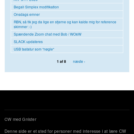
Begali Simplex modifikation
Onsdags emner
RBN, så fik jeg da lige en stjerne og kan kalde mig for reference
skimmer :-)
Spændende Zoom chat med Bob / WO6W
SLACK updateres
USB tastatur som "nøgle"
næste ›
1 af 8
CW med Gnister
Denne side er et sted for personer med interesse i at lære CW