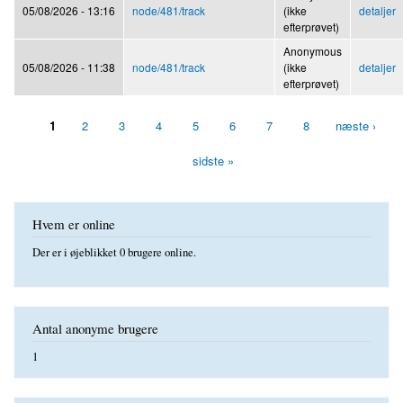
05/08/2026 - 13:16
node/481/track
(ikke
detaljer
efterprøvet)
Anonymous
05/08/2026 - 11:38
node/481/track
(ikke
detaljer
efterprøvet)
1
2
3
4
5
6
7
8
næste ›
Sider
sidste »
Hvem er online
Der er i øjeblikket 0 brugere online.
Antal anonyme brugere
1