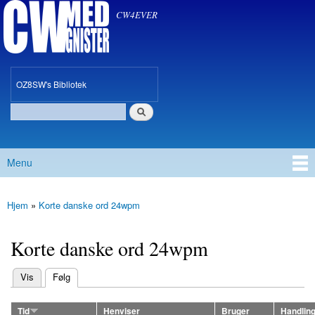
CW med Gnister
Gå til
CW4EVER
hovedindhold
oz8sw
OZ8SW's Bibliotek
Søg
Søgefelt
Menu
Hovedmenu
Hjem
»
Korte danske ord 24wpm
Du er her
Korte danske ord 24wpm
(aktiv fane)
Vis
Følg
Primære faneblade
Tid
Henviser
Bruger
Handlin