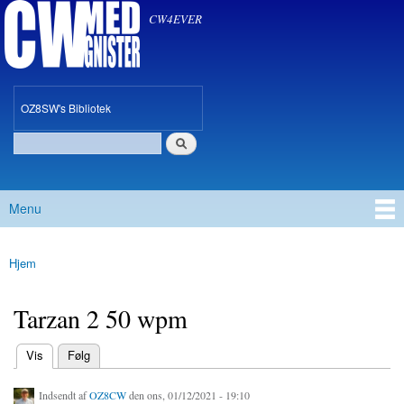
CW med Gnister
Gå til
CW4EVER
hovedindhold
oz8sw
OZ8SW's Bibliotek
Søg
Søgefelt
Menu
Hovedmenu
Hjem
Du er her
Tarzan 2 50 wpm
(aktiv fane)
Vis
Følg
Primære faneblade
Indsendt af
OZ8CW
den ons, 01/12/2021 - 19:10