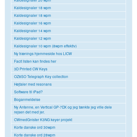
Kaldesignaler 18 wpm
Kaldesignaler 18 wpm
Kaldesignaler 16 wpm
Kaldesignaler 14 wpm
Kaldesignaler 12 wpm
Kaldesignaler 10 wpm (8wpm effektiv)
Ny trænings hjemmeside hos LICW
Facit listen kan findes her
3D Printed CW Keys
OZ8SO Telegraph Key collection
Højtaler med resonans
Software til iPad?
Boganmeldelse
Ny Antenne, en Vertical GP-7DX og jeg tænkte jeg ville dele
rejsen det med jer.
CWmedGnister K3NG keyer projekt
Korte danske ord 30wpm
Korte danske ord 28wpm