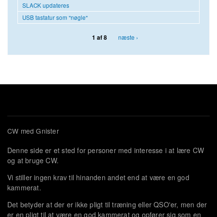
SLACK updateres
USB tastatur som "nøgle"
næste ›
1 af 8
CW med Gnister
Denne side er et sted for personer med interesse i at lære CW
og at bruge CW.
Vi stiller ingen krav til hinanden andet end at være en god
kammerat.
Det betyder at der er ikke pligt til træning eller QSO'er, men der
er en pligt til at være en god kammerat og opfører sig som en