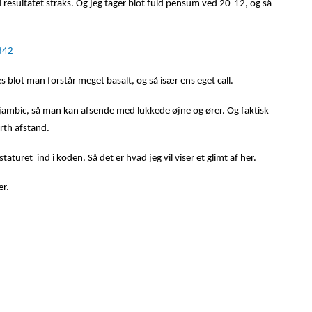
 resultatet straks. Og jeg tager blot fuld pensum ved 20-12, og så
342
s blot man forstår meget basalt, og så især ens eget call.
l jambic, så man kan afsende med lukkede øjne og ører. Og faktisk
rth afstand.
taturet ind i koden. Så det er hvad jeg vil viser et glimt af her.
er.