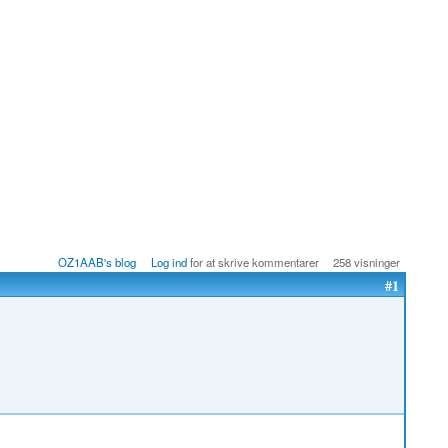
OZ1AAB's blog
Log ind
for at skrive kommentarer
258 visninger
#1