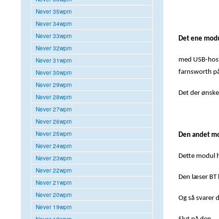
Never 35wpm
Never 34wpm
Never 33wpm
Det ene mod
Never 32wpm
Never 31wpm
med USB-host 
Never 30wpm
farnsworth på
Never 29wpm
Det der ønske
Never 28wpm
Never 27wpm
Never 26wpm
Never 25wpm
Den andet m
Never 24wpm
Dette modul h
Never 23wpm
Never 22wpm
Den læser BT
Never 21wpm
Never 20wpm
Og så svarer d
Never 19wpm
Never 18wpm