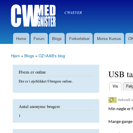
Søg
CW med Gnister
Søgefelt
oz8sw
CW4EVER
Home
Forum
Blogs
Forkortelser
Morse Kursus
ON
Hovedmenu
Hjem
»
Blogs
»
OZ1AAB's blog
Du er her
USB ta
Hvem er online
Der er i øjeblikket 0 brugere online.
(aktiv fane)
Vis
Føl
Primære f
Indsendt 
Antal anonyme brugere
Min nøgle er f
1
Mange gange h