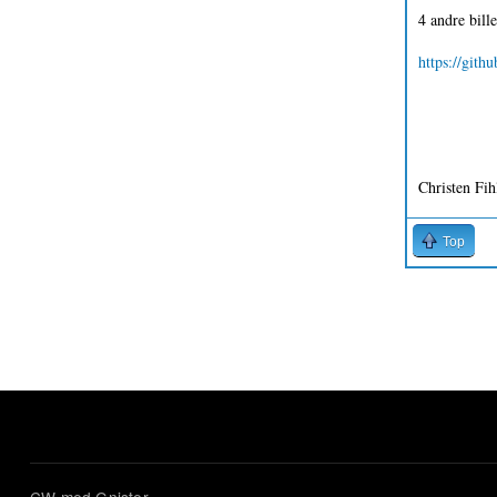
4 andre bill
https://gith
Christen Fih
Top
Sider