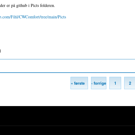
eder er på github i Picts folderen.
ub.com/Fihl/CWComfort/tree/main/Picts
l
« første
‹ forrige
1
2