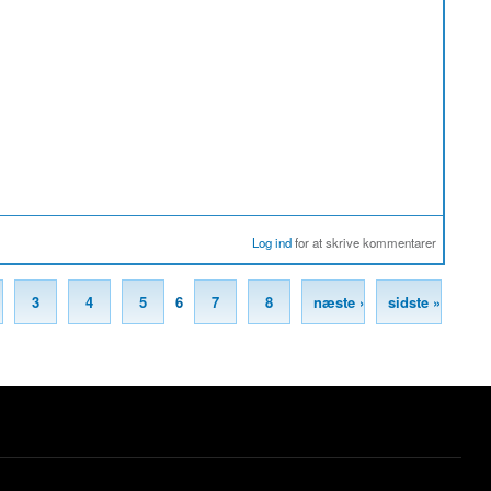
Log ind
for at skrive kommentarer
3
4
5
6
7
8
næste ›
sidste »