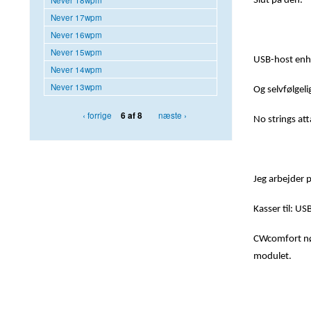
Slut på den.
Never 17wpm
Never 16wpm
Never 15wpm
USB-host enhed
Never 14wpm
Never 13wpm
Og selvfølgeli
‹ forrige
næste ›
6 af 8
No strings at
Jeg arbejder p
Kasser til: U
CWcomfort nøg
modulet.