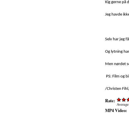
Kig gerne på 
Jeg havde ikke
Selv har jeg 
Og lytning ha
Men nørdet so
PS: Film og bi
/Christen Fih
Rate:
Average
MP4 Video: