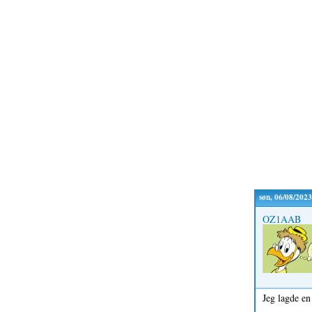
søn, 06/08/2023
OZ1AAB
Jeg lagde en