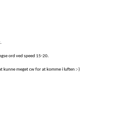
.
ængse ord ved speed 15-20.
t kunne meget cw for at komme i luften :-)