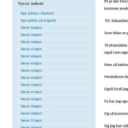
Pt er der Mors
Nyeste indhold
kommer øvelsen
Nye artikler i filarkivet
Nye lydfiler på engelsk
PS: Sebastian
Never 50wpm
Som tiden er g
Never 49wpm
Never 48wpm
Til afsendelse
Never 47wpm
også i ens eg
Never 46wpm
Never 45wpm
Men så købte j
Never 44wpm
Modulerne der
Never 43wpm
Never 42wpm
Også fordi jeg
Never 41wpm
Never 40wpm
Fx har jeg og
Never 39wpm
Never 38wpm
Og så kommer 
Never 37wpm
Og jeg kan sid
Never 36wpm