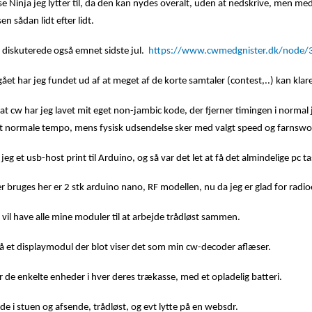
e Ninja jeg lytter til, da den kan nydes overalt, uden at nedskrive, men med
 sådan lidt efter lidt.
 diskuterede også emnet sidste jul.
https://www.cwmedgnister.dk/node/
ået har jeg fundet ud af at meget af de korte samtaler (contest,..) kan klare
 at cw har jeg lavet mit eget non-jambic kode, der fjerner timingen i norma
et normale tempo, mens fysisk udsendelse sker med valgt speed og farnswo
eg et usb-host print til Arduino, og så var det let at få det almindelige pc tas
 bruges her er 2 stk arduino nano, RF modellen, nu da jeg er glad for radio
 vil have alle mine moduler til at arbejde trådløst sammen.
så et displaymodul der blot viser det som min cw-decoder aflæser.
de enkelte enheder i hver deres trækasse, med et opladelig batteri.
de i stuen og afsende, trådløst, og evt lytte på en websdr.