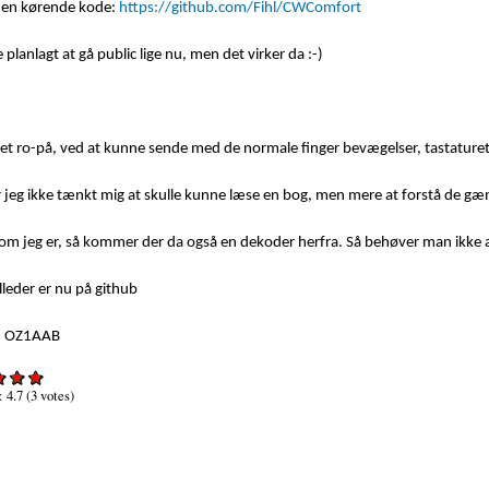
den kørende kode:
https://github.com/Fihl/CWComfort
 planlagt at gå public lige nu, men det virker da :-)
fået ro-på, ved at kunne sende med de normale finger bevægelser, tastaturet
r jeg ikke tænkt mig at skulle kunne læse en bog, men mere at forstå de g
m jeg er, så kommer der da også en dekoder herfra. Så behøver man ikke a
lleder er nu på github
l, OZ1AAB
:
4.7
(
3
votes)