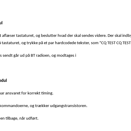
ul
aflæser tastaturet, og beslutter hvad der skal sendes videre. Der skal in
 tastaturet, og trykke på et par hardcodede tekster, som "CQ TEST CQ TE
s sendt går ud på BT radioen, og modtages i
odul
ar ansvaret for korrekt timing.
 kommandoerne, og trækker udgangstransistoren.
en tilbage, når udført.