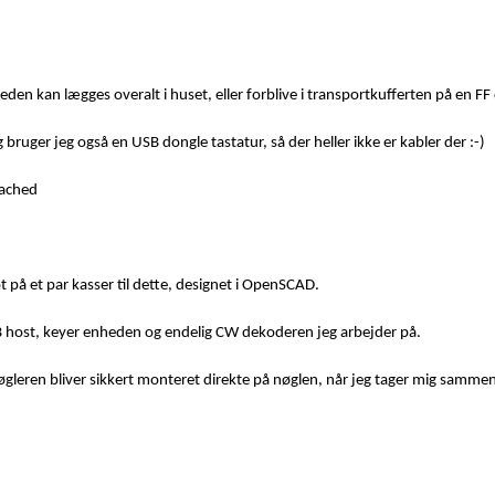
en kan lægges overalt i huset, eller forblive i transportkufferten på en FF
g bruger jeg også en USB dongle tastatur, så der heller ikke er kabler der :-)
tached
t på et par kasser til dette, designet i OpenSCAD.
SB host, keyer enheden og endelig CW dekoderen jeg arbejder på.
leren bliver sikkert monteret direkte på nøglen, når jeg tager mig sammen 