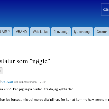
Gå til
hovedindhold
OZ8S
 AIR ?
VBAND
Web Links
fil oversigt
lyd oversigt
Gnister
statur som "nøgle"
g
aneblade
af
OZ1AAB
den søn, 06/08/2023 - 21:14
ra 2006, kan jeg se på pladen, fra da jeg købte den.
ar jeg forsøgt mig udi morse disciplinen, for kun at komme halv igennem