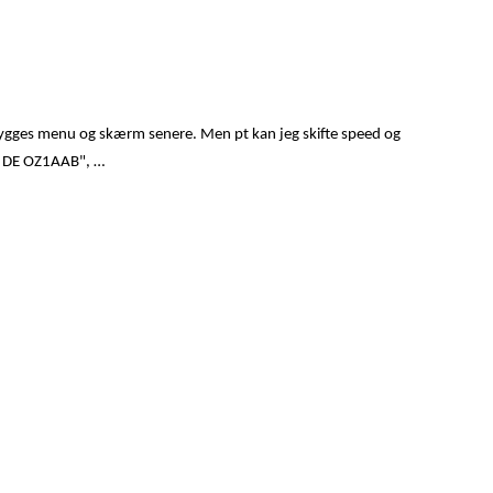
dbygges menu og skærm senere. Men pt kan jeg skifte speed og
ST DE OZ1AAB", …