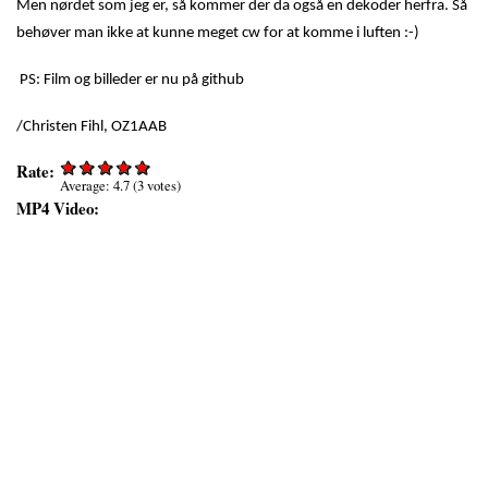
Men nørdet som jeg er, så kommer der da også en dekoder herfra. Så
behøver man ikke at kunne meget cw for at komme i luften :-)
PS: Film og billeder er nu på github
/Christen Fihl, OZ1AAB
Rate:
Average:
4.7
(
3
votes)
MP4 Video: