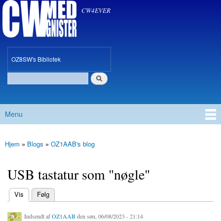
CW med Gnister
Gå til
CW4EVER
hovedindhold
oz8sw
OZ8SW's Bibliotek
Søg
Søgefelt
Menu
Hovedmenu
Hjem
»
Blogs
»
OZ1AAB's blog
Du er her
USB tastatur som "nøgle"
(aktiv fane)
Vis
Følg
Primære faneblade
Indsendt af
OZ1AAB
den søn, 06/08/2023 - 21:14