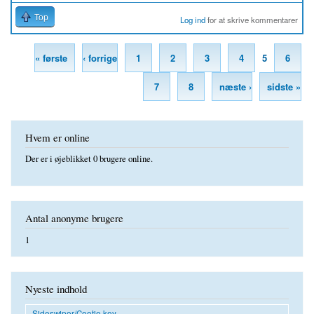
Top
Log ind
for at skrive kommentarer
« første
‹ forrige
1
2
3
4
5
6
Sider
7
8
næste ›
sidste »
Hvem er online
Der er i øjeblikket 0 brugere online.
Antal anonyme brugere
1
Nyeste indhold
Sideswiper/Cootie key...