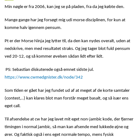
Min nøgle er fra 2006, kan jeg se på pladen, fra da jeg købte den.
Mange gange har jeg forsøgt mig udi morse disciplinen, for kun at
komme halv igennem pensum.
Pt er der Morse Ninja jeg lytter til, da den kan nydes overalt, uden at
nedskrive, men med resultatet straks. Og jeg tager blot fuld pensum
ved 20-12, og så kommer øvelsen sådan lidt efter lidt.
PS: Sebastian diskuterede også emnet sidste jul.
https://www.cwmedgnister.dk/node/342
Som tiden er gået har jeg fundet ud af at meget af de korte samtaler
(contest,..) kan klares blot man forstår meget basalt, og så især ens
eget call.
Til afsendelse at cw har jeg lavet mit eget non-jambic kode, der fjerner
timingen i normal jambic, så man kan afsende med lukkede øjne og
ører. Og faktisk også i ens eget normale tempo, mens fysisk