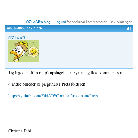
OZ1AAB's blog
Log ind
for at skrive kommentarer
259 visninger
søn, 06/08/2023 - 21:26
#1
OZ1AAB
Jeg lagde en film op på opslaget. den synes jeg ikke kommer frem...
4 andre billeder er på github i Picts folderen.
https://github.com/Fihl/CWComfort/tree/main/Picts
Christen Fihl