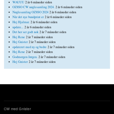
WAUUU
2 år 6 måneder siden
OZ8SO CW nøglesamling 2024.
2 år 6 måneder siden
Nøglesamling OZ8SO 2024
2 år 6 måneder siden
Når det nye bundprint er
2 år 6 måneder siden
Hej Hjalmar.
2 år 6 måneder siden
update...
2 år 6 måneder siden
Det her ser godt nok
2 år 7 måneder siden
Hej Rene
2 år 7 måneder siden
Hej Gnister
2 år 7 måneder siden
opdateret med ny og bedre
2 år 7 måneder siden
Hej Rene
2 år 7 måneder siden
Godmorgen Jørgen.
2 år 7 måneder siden
Hej Gnister
2 år 7 måneder siden
CW med Gnister