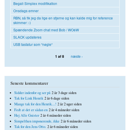
Begali Simplex modifikation
Onsdags emner
RBN, så fik jeg da lige en stjerne og kan kalde mig for reference
skimmer :-)
Spændende Zoom chat med Bob / WO6W
SLACK updateres
USB tastatur som "nøgle"
næste ›
1 af 8
Seneste kommentarer
Sidder indenfor og ser på
2 år 3 dage siden
Tak for Link Henrik
2 år 6 dage siden
Mange tak for den Henrik....!
2 år 2 uger siden
Fedt at det er sådan en
2 år 4 måneder siden
Hej Alle Gnister
2 år 4 måneder siden
Simpelthen imponerende, ikke
2 år 6 måneder siden
Tak for den Jens Otto.
2 år 6 måneder siden