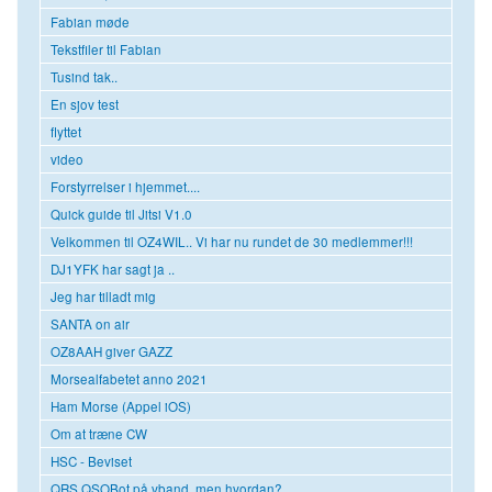
Fabian møde
Tekstfiler til Fabian
Tusind tak..
En sjov test
flyttet
video
Forstyrrelser i hjemmet....
Quick guide til Jitsi V1.0
Velkommen til OZ4WIL.. Vi har nu rundet de 30 medlemmer!!!
DJ1YFK har sagt ja ..
Jeg har tilladt mig
SANTA on air
OZ8AAH giver GAZZ
Morsealfabetet anno 2021
Ham Morse (Appel iOS)
Om at træne CW
HSC - Beviset
QRS QSOBot på vband, men hvordan?