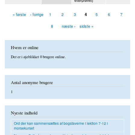
efterprøvet)
« første
‹ forrige
1
2
3
4
5
6
7
Sider
8
næste ›
sidste »
Hvem er online
Der er i øjeblikket 0 brugere online.
Antal anonyme brugere
1
Nyeste indhold
Ord der kan sammensættes af bogstaverne i lektion 7-12 i
morsekurset