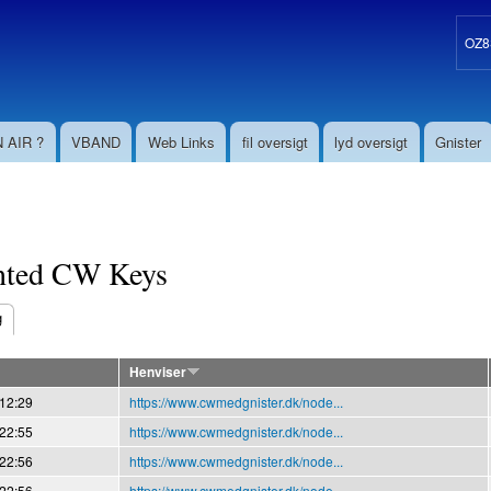
Gå til
hovedindhold
OZ8S
 AIR ?
VBAND
Web Links
fil oversigt
lyd oversigt
Gnister
nted CW Keys
g
aneblade
Henviser
 12:29
https://www.cwmedgnister.dk/node...
 22:55
https://www.cwmedgnister.dk/node...
 22:56
https://www.cwmedgnister.dk/node...
 22:56
https://www.cwmedgnister.dk/node...