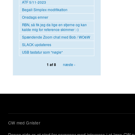
ATF 5/11-2023
Begali Simplex modifikation
Onsdags emner
RBN, så fik jeg da lige en stjerne og kan
kalde mig for reference skimmer :-)
Spændende Zoom chat med Bob / WO6W
SLACK updateres
USB tastatur som "nøgle"
næste ›
1 af 8
CW med Gnister
Denne side er et sted for personer med interesse i at lære CW 