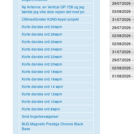
29/07/2026 -
Ny Antenne, en Vertical GP-7DX og jeg
03/08/2026 -
tænkte jeg ville dele rejsen det med jer.
31/07/2026 -
CWmedGnister K3NG keyer projekt
Korte danske ord 30wpm
29/07/2026 -
Korte danske ord 28wpm
02/08/2026 -
Korte danske ord 26wpm
02/08/2026 -
Korte danske ord 24wpm
31/07/2026 -
Korte danske ord 22wpm
29/07/2026 -
Korte danske ord 20wpm
02/08/2026 -
Korte danske ord 18wpm
01/08/2026 -
Korte danske ord 16wpm
Korte danske ord 14 wpm
Sider
Korte danske ord 12wpm
Korte danske ord 10wpm
Korte danske ord 8wpm
Små fingerbevægelser
BUG Magnetic Prestige Chrome Black
Base