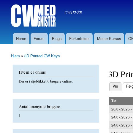
Søg
CW med Gnister
Søgefelt
oz8sw
CW4EVER
Home
Forum
Blogs
Forkortelser
Morse Kursus
ON
Hovedmenu
Hjem
»
3D Printed CW Keys
Du er her
3D Pri
Hvem er online
Der er i øjeblikket 0 brugere online.
(aktiv fane)
Vis
Føl
Primære f
Tid
Antal anonyme brugere
26/07/2026 -
1
24/07/2026 -
24/07/2026 -
24/07/2026 -