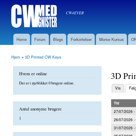
Søg
CW med Gnister
Søgefelt
oz8sw
CW4EVER
Home
Forum
Blogs
Forkortelser
Morse Kursus
ON
Hovedmenu
Hjem
»
3D Printed CW Keys
Du er her
3D Pri
Hvem er online
Der er i øjeblikket 0 brugere online.
(aktiv fane)
Vis
Føl
Primære f
Tid
Antal anonyme brugere
27/07/2026 -
1
26/07/2026 -
31/07/2026 -
25/07/2026 -