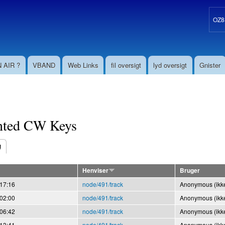
Gå til
hovedindhold
OZ8S
 AIR ?
VBAND
Web Links
fil oversigt
lyd oversigt
Gnister
nted CW Keys
g
aneblade
Henviser
Bruger
 17:16
node/491/track
Anonymous (ikke
 02:00
node/491/track
Anonymous (ikke
 06:42
node/491/track
Anonymous (ikke
 13:41
node/491/track
Anonymous (ikke